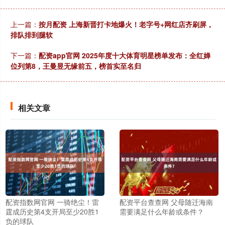
上一篇：
按月配资 上海新晋打卡地爆火！老字号+网红店齐刷屏，
排队排到腿软
下一篇：
配资app官网 2025年度十大体育明星榜单发布：全红婵
位列第8，王曼昱无缘前五，榜首实至名归
相关文章
配资指数网官网 一骑绝尘！雷
配资平台查查网 父母随迁海南
霆成历史第4支开局至少20胜1
需要满足什么年龄或条件？
负的球队