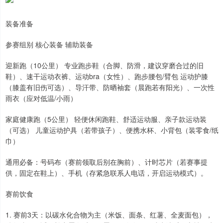
装备准备
参赛组别 核心装备 辅助装备
迎新跑（10公里） 专业跑步鞋（合脚、防滑，建议穿磨合过的旧
鞋）、速干运动衣裤、运动bra（女性）、跑步腰包/臂包 运动护膝
（膝盖有旧伤可选）、导汗带、防晒袖套（晨跑若有阳光）、一次性
雨衣（应对低温/小雨）
家庭健康跑（5公里） 轻便休闲跑鞋、舒适运动服、亲子款运动装
（可选） 儿童运动护具（若带孩子）、便携水杯、小背包（装零食/纸
巾）
通用必备：号码布（赛前领取后别在胸前）、计时芯片（若赛事提
供，固定在鞋上）、手机（存紧急联系人电话，开启运动模式）。
赛前饮食
1. 赛前3天：以碳水化合物为主（米饭、面条、红薯、全麦面包），