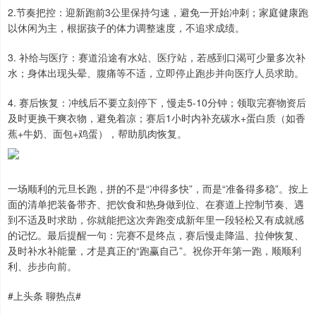
2.节奏把控：迎新跑前3公里保持匀速，避免一开始冲刺；家庭健康跑
以休闲为主，根据孩子的体力调整速度，不追求成绩。
3. 补给与医疗：赛道沿途有水站、医疗站，若感到口渴可少量多次补
水；身体出现头晕、腹痛等不适，立即停止跑步并向医疗人员求助。
4. 赛后恢复：冲线后不要立刻停下，慢走5-10分钟；领取完赛物资后
及时更换干爽衣物，避免着凉；赛后1小时内补充碳水+蛋白质（如香
蕉+牛奶、面包+鸡蛋），帮助肌肉恢复。
一场顺利的元旦长跑，拼的不是“冲得多快”，而是“准备得多稳”。按上
面的清单把装备带齐、把饮食和热身做到位、在赛道上控制节奏、遇
到不适及时求助，你就能把这次奔跑变成新年里一段轻松又有成就感
的记忆。最后提醒一句：完赛不是终点，赛后慢走降温、拉伸恢复、
及时补水补能量，才是真正的“跑赢自己”。祝你开年第一跑，顺顺利
利、步步向前。
#上头条 聊热点#​