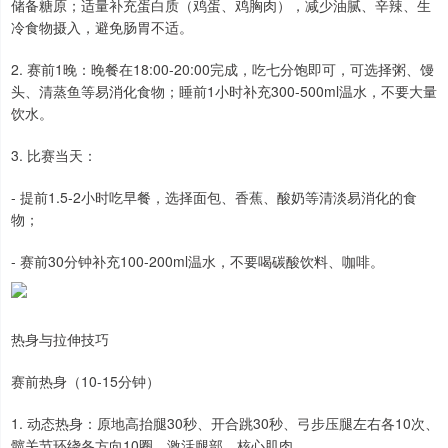
储备糖原；适量补充蛋白质（鸡蛋、鸡胸肉），减少油腻、辛辣、生
冷食物摄入，避免肠胃不适。
2. 赛前1晚：晚餐在18:00-20:00完成，吃七分饱即可，可选择粥、馒
头、清蒸鱼等易消化食物；睡前1小时补充300-500ml温水，不要大量
饮水。
3. 比赛当天：
- 提前1.5-2小时吃早餐，选择面包、香蕉、酸奶等清淡易消化的食
物；
- 赛前30分钟补充100-200ml温水，不要喝碳酸饮料、咖啡。
热身与拉伸技巧
赛前热身（10-15分钟）
1. 动态热身：原地高抬腿30秒、开合跳30秒、弓步压腿左右各10次、
髋关节环绕各方向10圈，激活腿部、核心肌肉。