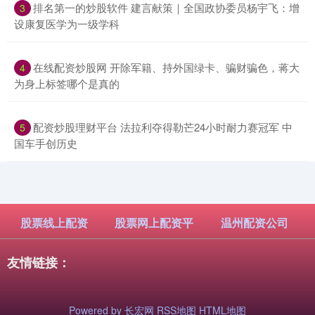
​排名第一的炒股软件 建言献策｜全国政协委员杨宇飞：增
3
设康复医学为一级学科
​在线配资炒股网 开除军籍、持外国绿卡、骗财骗色，蒋大
4
为身上标签哪个是真的
​配资炒股理财平台 法拉利夺得勒芒24小时耐力赛冠军 中
5
国车手创历史
股票线上配资
股票网上配资平
温州配资公司
友情链接：
Powered by
长宏网
RSS地图
HTML地图