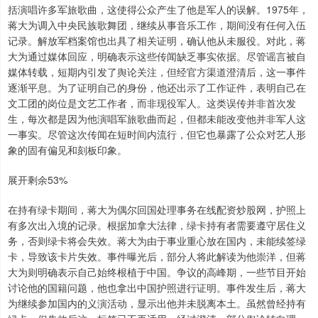
括演唱许多军旅歌曲，这使得公众产生了他是军人的误解。1975年，
蒋大为调入中央民族歌舞团，继续从事音乐工作，期间没有任何入伍
记录。解放军档案馆也出具了相关证明，确认他从未服役。对此，蒋
大为通过媒体回应，明确表示这些传闻缺乏事实依据。尽管谣言被自
媒体转载，短期内引发了舆论关注，但经官方渠道澄清后，这一事件
逐渐平息。为了证明自己的身份，他还出示了工作证件，表明自己在
文工团的岗位是文艺工作者，而非现役军人。这类误传并非首次发
生，每次都是因为他演唱军旅歌曲而起，但都未能改变他并非军人这
一事实。尽管这次传闻在短时间内流行，但它也暴露了公众对艺人形
象的固有偏见和刻板印象。
展开剩余53%
在持有绿卡期间，蒋大为偶尔回国处理事务在线配资炒股网，护照上
有多次出入境的记录。根据加拿大法律，绿卡持有者需要遵守居住义
务，否则绿卡将会失效。蒋大为由于事业重心放在国内，未能续签绿
卡，导致该卡片失效。事件曝光后，部分人将此解读为他崇洋，但蒋
大为则明确表示自己始终根植于中国。争议的高峰期，一些节目开始
讨论他的国籍问题，他也拿出中国护照进行证明。事件发生后，蒋大
为继续参加国内的义演活动，显示出他并未脱离本土。虽然曾经持有