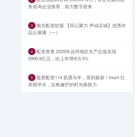
务咨询企业推荐，助力数字政务
​南京配资炒股 【同心聚力 声动滨城】优秀作
3
品云展播（一）
​配资查查 2025年达州地区生产总值实现
4
2990.9亿元，比上年增长6.3%
​股票配资114 肌遇马年，茶韵焕新！fresh 红
5
茶精华水，抗氧修护的时光焕肤力