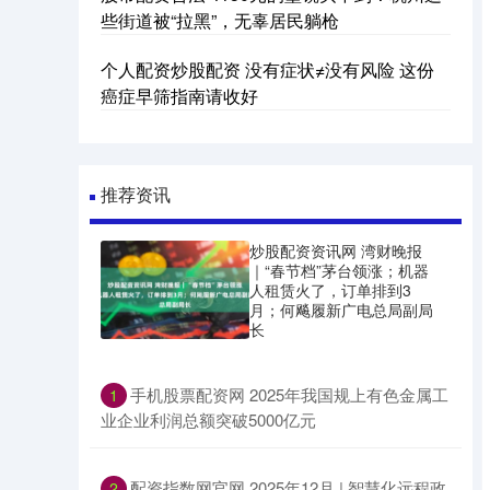
些街道被“拉黑”，无辜居民躺枪
个人配资炒股配资 没有症状≠没有风险 这份
癌症早筛指南请收好
推荐资讯
炒股配资资讯网 湾财晚报
｜“春节档”茅台领涨；机器
人租赁火了，订单排到3
月；何飚履新广电总局副局
长
​手机股票配资网 2025年我国规上有色金属工
1
业企业利润总额突破5000亿元
​配资指数网官网 2025年12月 | 智慧化远程政
2