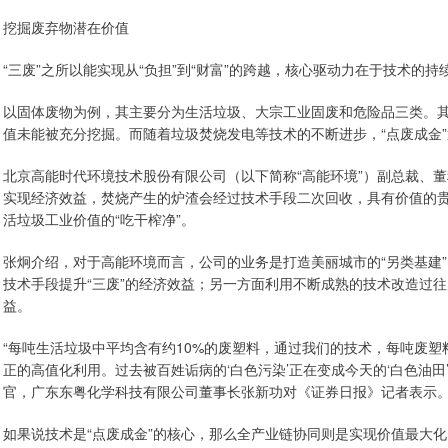
挖掘废弃物潜在价值
“三废”之所以能实现从“负担”到“财富”的跨越，核心驱动力在于技术的持
以固体废物为例，其主要分为生活垃圾、大宗工业固废和危险品三类。
值未能被充分挖掘。而随着垃圾焚烧发电等技术的不断进步，“点废成金
北京高能时代环境技术股份有限公司（以下简称“高能环境”）副总裁、
实现经济效益，焚烧产生的炉渣会经过技术手段二次回收，具有价值的
活垃圾工业价值的“吃干榨净”。
张炯介绍，对于高能环境而言，公司的业务是打造美丽城市的“另类基建”
技术手段提升“三废”的经济效益；另一方面利用不断成熟的技术改造过
益。
“每吨生活垃圾中平均含有约10%的废塑料，通过我们的技术，每吨废塑料
正的高值化利用。过去被百姓诟病的‘白色污染’正在变成今天的‘白色油
官，广东东粤化学科技有限公司董事长张新功对《证券日报》记者表示
如果说技术是“点废成金”的核心，那么全产业链协同则是实现价值最大