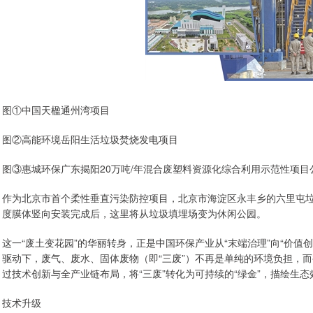
图①中国天楹通州湾项目
图②高能环境岳阳生活垃圾焚烧发电项目
图③惠城环保广东揭阳20万吨/年混合废塑料资源化综合利用示范性项目
作为北京市首个柔性垂直污染防控项目，北京市海淀区永丰乡的六里屯垃
度膜体竖向安装完成后，这里将从垃圾填埋场变为休闲公园。
这一“废土变花园”的华丽转身，正是中国环保产业从“末端治理”向“价值创
驱动下，废气、废水、固体废物（即“三废”）不再是单纯的环境负担，而
过技术创新与全产业链布局，将“三废”转化为可持续的“绿金”，描绘生
技术升级