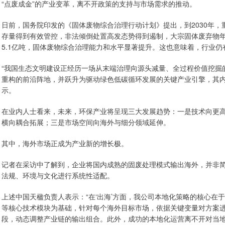
“点废成金”的产业变革，离不开政策的支持与市场需求的推动。
日前，国务院印发的《固体废物综合治理行动计划》提出，到2030年
存量得到有效管控，非法倾倒处置高发态势得到遏制，大宗固体废弃物年
5.1亿吨，固体废物综合治理能力和水平显著提升。这也意味着，行业仍
“我国生态文明建设正经历一场从末端治理向源头减量、全过程价值挖掘
重构的前沿阵地，并跃升为驱动绿色低碳循环发展的关键产业引擎，其内
示。
在业内人士看来，未来，环保产业将呈现三大发展趋势：一是技术向更
横向耦合拓展；三是市场空间向海外与细分领域延伸。
其中，海外市场正成为产业新的增长极。
记者在采访中了解到，企业将国内成熟的固废处理模式输出海外，并非
法规、环境与文化进行系统性适配。
上述中国天楹负责人表示：“在‘出海’方面，我公司本地化策略的核心在
等核心技术模块为基础，针对每个海外目标市场，依据关键变量对方案
段，动态调整产业链的输出组合。此外，成功的本地化运营离不开对当