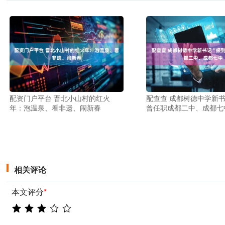
配资门户平台 晋北小山村的红火
配查查 成都树德中学新书
年：泡温泉、看非遗、闹新春
曾任职成都二中、成都七
相关评论
本文评分
*