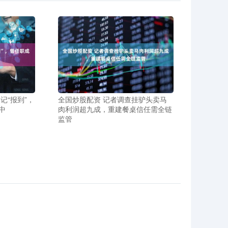
记“报到”，
全国炒股配资 记者调查挂驴头卖马
中
肉利润超九成，重建餐桌信任需全链
监管