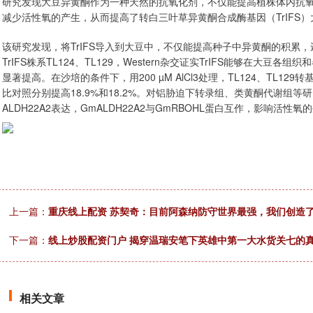
研究发现大豆异黄酮作为一种天然的抗氧化剂，不仅能提高植株体内抗氧
减少活性氧的产生，从而提高了转白三叶草异黄酮合成酶基因（TrIFS
该研究发现，将TrIFS导入到大豆中，不仅能提高种子中异黄酮的积累
TrIFS株系TL124、TL129，Western杂交证实TrIFS能够在大豆
显著提高。在沙培的条件下，用200 µM AlCl3处理，TL124、TL
比对照分别提高18.9%和18.2%。对铝胁迫下转录组、类黄酮代谢组等
ALDH22A2表达，GmALDH22A2与GmRBOHL蛋白互作，影响活性
上一篇：
重庆线上配资 苏契奇：目前阿森纳防守世界最强，我们创造
下一篇：
线上炒股配资门户 揭穿温瑞安笔下英雄中第一大水货关七的
相关文章