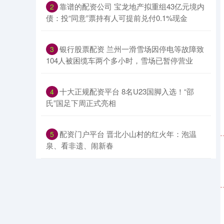
​靠谱的配资公司 宝龙地产拟重组43亿元境内
2
债：投“同意”票持有人可提前兑付0.1%现金
​银行股票配资 兰州一滑雪场因停电等故障致
3
104人被困缆车两个多小时，雪场已暂停营业
​十大正规配资平台 8名U23国脚入选！“邵
4
氏”国足下周正式亮相
​配资门户平台 晋北小山村的红火年：泡温
5
泉、看非遗、闹新春